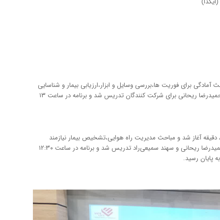
ایگدا)
۸: برنامه آغاز شد که مباحث آمادگی برای فوریت ها،بررسی وسایل و ابزار،ارزیابی بیمار و شناسایی
مشکل،ارزیابی اولیه و ثانویه و چک علائم حیاتی توسط استاد حمیدرضا ریحانی برای شرکت کنندگان تدریس شد و برنامه در ساعت ۱۳
روز دوم سمینار در تاریخ ۱۰ بهمن ۱۴۰۴،برنامه از ساعت ۸:۴۵ دقیقه آغاز شد و مباحث مدیریت راه هوایی،تشخیص بیمار نیازمند
احیا،احیای یک نفره و دونفره و آشنایی با AED توسط اساتید حمیدرضا ریحانی و سهند سمیعی‌راد تدریس شد و برنامه در ساعت ۱۲:۳۰
ه پایان رسید.