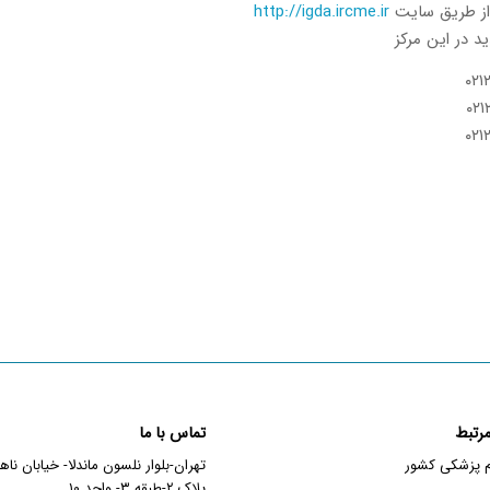
از طریق سایت
http://igda.ircme.ir
د در این مرکز
رتبط
تماس با ما
م پزشکی کشور
تهران-بلوار نلسون ماندلا- خیابان نا
پلاک ۲-طبقه ۳- واحد ۱۰