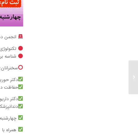
انجمن دند
تکنولوژی 
شناسه برنامه:
سخنرانان:
وبینار سمپوزیوم جراحی
دهان، فک و صورت–۳۰
دکتر حوری
مردادماه ۱۴۰۴...
حفاظت در 
دکتر دار
دندانپزشکی و تکنول
چهارشنبه ۲۹ مردادماه ۱۴۰۴ ساعت ۱۲:۰۰-۰۰
همراه با ۳ امتیاز آموزش مداوم