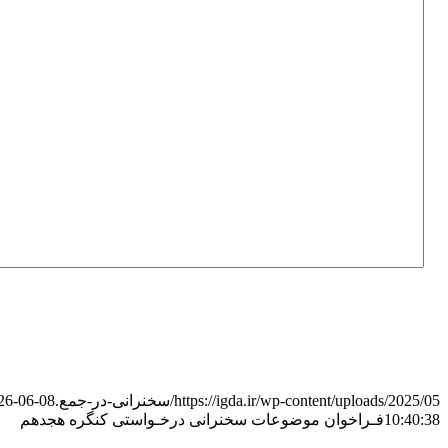
https://igda.ir/wp-content/uploads/2025/05/سخنرانی-در-جمع.jpg
26-06-08
10:40:38
فـراخوان موضوعات سخنرانی درخـواستی کنگره هجدهم