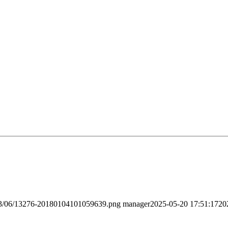
2023/06/13276-20180104101059639.png
manager
2025-05-20 17:51:17
20