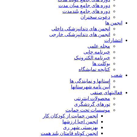
دوره های جامع میان مدت
دوره های جامع بلندمدت
دعوت سخنران
انجمن ها
انجمن های دندانپزشکی داخلی
انجمن های دندانپزشکی خارجی
انتشارات
مجله علمی
خبرنامه چاپی
خبرنامه الکترونیک
بوکلت ها
کتابچه نمایشگاه
شعب
استانها و نمایندگی ها
آیین نامه شهرستانها
فعالیتهای صنفی
محصولات اینترنتی
تورهای گردشگری
موسسات تحت حمایت
انجمن حمایت از کودکان کار
انجمن احیا ارزشها
بهزیستی شهر ری
انجمن کوتاه قامتان بلند همت