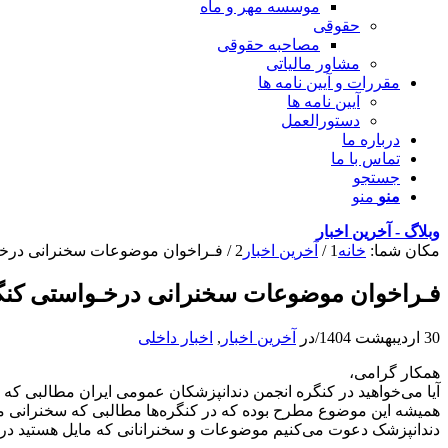
موسسه مهر و ماه
حقوقی
مصاحبه حقوقی
مشاور مالیاتی
مقررات و آیین نامه ها
آیین نامه ها
دستورالعمل
درباره ما
تماس با ما
جستجو
منو
منو
وبلاگ - آخرین اخبار
مکان شما:
خانه
1
/
آخرین اخبار
2
/
فـراخوان موضوعات سخنرانی درخـو
فـراخوان موضوعات سخنرانی درخـواستی کن
30 اردیبهشت 1404
/
در
آخرین اخبار
,
اخبار داخلی
همکار گرامی،
آیا می‌خواهید در کنگره انجمن دندانپزشکان عمومی ایران مطالبی که ن
همیشه این موضوع مطرح بوده که در کنگره‌ها مطالبی که سخنرانی می‌
دندانپزشک دعوت می‌کنیم موضوعات و سخنرانانی که مایل هستید در کن