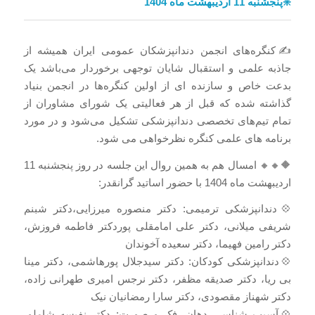
❇️پنجشنبه 11 اردیبهشت ماه 1404
✍️کنگره‌های انجمن دندانپزشکان عمومی ایران همیشه از
جاذبه علمی و استقبال شایان توجهی برخوردار می‌باشد یک
بدعت خاص و سازنده ای از اولین کنگره‌ها در انجمن بنیاد
گذاشته شده که قبل از هر فعالیتی یک شورای مشاوران از
تمام تیم‌های تخصصی دندانپزشکی تشکیل می‌شود و در مورد
برنامه های علمی کنگره نظرخواهی می شود.
🔶🔸🔸 امسال هم به همین روال این جلسه در روز پنجشنبه 11
اردیبهشت ماه 1404 با حضور اساتید گرانقدر:
💠دندانپزشکی ترمیمی: دکتر منصوره میرزایی،دکتر شبنم
شریفی میلانی، دکتر علی امامقلی پوردکتر فاطمه فروزش،
دکتر رامین فهیما، دکتر سعیده آخوندان
💠دندانپزشکی کودکان: دکتر سیدجلال پورهاشمی، دکتر مینا
بی ریا، دکتر صدیقه مظفر، دکتر نرجس امیری طهرانی زاده،
دکتر شهناز مقصودی، دکتر سارا رمضانیان نیک
💠آسیب شناسی دهان، فک و صورت: دکتر نفیسه شاملو،