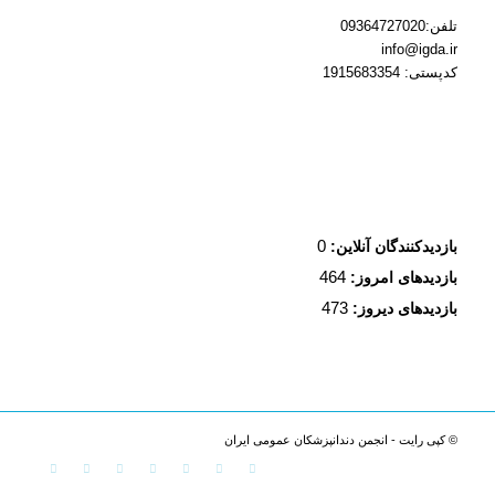
تلفن:09364727020
info@igda.ir
کدپستی: 1915683354
0
بازدیدکنندگان آنلاین:
464
بازدیدهای امروز:
473
بازدیدهای دیروز:
© کپی رایت - انجمن دندانپزشکان عمومی ایران