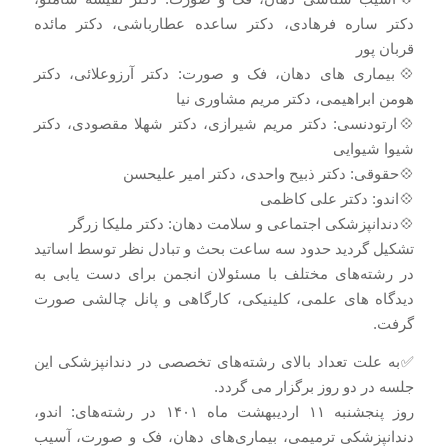
دکتر ساره فرهادی، دکتر ساعده عطارباشی، دکتر مائده
قربان پور
💠بیماری های دهان، فک و صورت: دکتر آرزوعلائی، دکتر
هومن ابراهیمی، دکتر مریم مشاوری نیا
💠ارتودنسی: دکتر مریم شیرازی، دکتر شهلا مقصودی، دکتر
شیوا شیوایی
💠حقوقی: دکتر ذبیح واحدی، دکتر امیر علیحسن
💠اندو: دکتر علی کاظمی
💠دندانپزشکی اجتماعی و سلامت دهان: دکتر ملیکا زرگر
تشکیل گردید حدود سه ساعت بحث و تبادل نظر توسط اساتید
در رشته‌های مختلف با مسئولان انجمن برای دست یابی به
دیدگاه های علمی، کلینیکی، کارگاهی و پانل چالشی صورت
گرفت.
✅به علت تعداد بالای رشته‌های تخصصی در دندانپزشکی این
جلسه در دو روز برگزار می گردد.
روز پنجشنبه ۱۱ اردیبهشت ماه ۱۴۰۱ در رشته‌های: اندو،
دندانپزشکی ترمیمی، بیماری‌های دهان، فک و صورت، آسیب