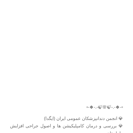
▫️-🍀-.-🍃🌸🍃-.-🍀-▫️
💎 انجمن دندانپزشکان عمومی ایران (ایگدا)
💎 بررسی و درمان کامپلیکیشن ها و اصول جراحی افزایش