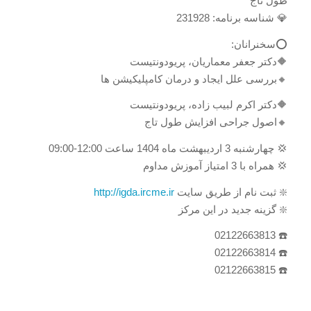
طول تاج
💎 شناسه برنامه: 231928
⭕️سخنرانان:
🔶دکتر جعفر معماریان، پریودونتیست
🔸بررسی علل ایجاد و درمان کامپلیکیشن ها
🔶دکتر اکرم لبیب زاده، پریودونتیست
🔸اصول جراحی افزایش طول تاج
💢 چهارشنبه 3 اردیبهشت ماه 1404 ساعت 12:00-09:00
💢 همراه با 3 امتیاز آموزش مداوم
❇️ ثبت نام از طریق سایت
http://igda.ircme.ir
❇️ گزینه جدید در این مرکز
☎️ 02122663813
☎️ 02122663814
☎️ 02122663815