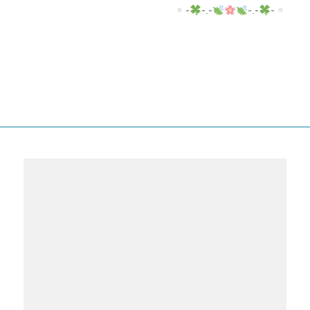
-
-.-
-.-
-