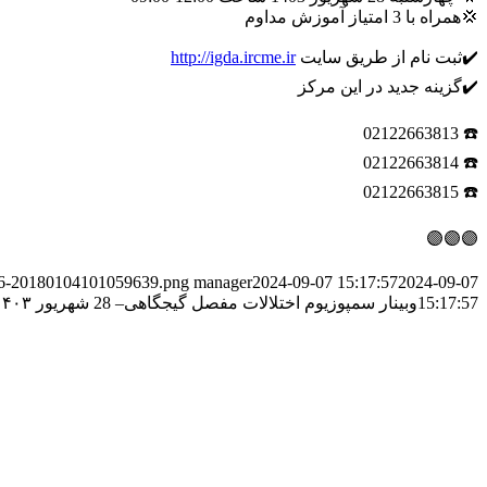
💢همراه با 3 امتیاز آموزش مداوم
✔️ثبت نام از طریق سایت
http://igda.ircme.ir
✔️گزینه جدید در این مرکز
☎️ 02122663813
☎️ 02122663814
☎️ 02122663815
🟣🟣🟣
3276-20180104101059639.png
manager
2024-09-07 15:17:57
2024-09-07
15:17:57
وبینار سمپوزیوم اختلالات مفصل گیجگاهی– 28 شهریور ۱۴۰۳