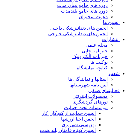
دوره های جامع میان مدت
دوره های جامع بلندمدت
دعوت سخنران
انجمن ها
انجمن های دندانپزشکی داخلی
انجمن های دندانپزشکی خارجی
انتشارات
مجله علمی
خبرنامه چاپی
خبرنامه الکترونیک
بوکلت ها
کتابچه نمایشگاه
شعب
استانها و نمایندگی ها
آیین نامه شهرستانها
فعالیتهای صنفی
محصولات اینترنتی
تورهای گردشگری
موسسات تحت حمایت
انجمن حمایت از کودکان کار
انجمن احیا ارزشها
بهزیستی شهر ری
انجمن کوتاه قامتان بلند همت