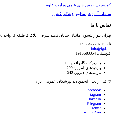
کمیسیون انجمن های علمی وزارت علوم
سامانه آموزش مداوم پزشکی کشور
تماس با ما
تهران-بلوار نلسون ماندلا- خیابان ناهید شرقی- پلاک 2-طبقه 3- واحد 10
تلفن:09364727020
info@igda.ir
کدپستی: 1915683354
بازدیدکنندگان آنلاین:
0
بازدیدهای امروز:
290
بازدیدهای دیروز:
542
© کپی رایت - انجمن دندانپزشکان عمومی ایران
Facebook
Instagram
LinkedIn
Telegram
Twitter
WhatsApp