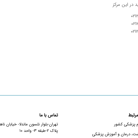
 در این مرکز
رتبط
تماس با ما
م پزشکی کشور
تهران-بلوار نلسون ماندلا- خیابان نا
پلاک ۲-طبقه ۳- واحد ۱۰
شت، درمان و آموزش پزشکی