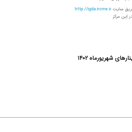
طریق سایت
http://igda.ircme.ir
ر این مرکز
رهای شهریورماه ۱۴۰۲