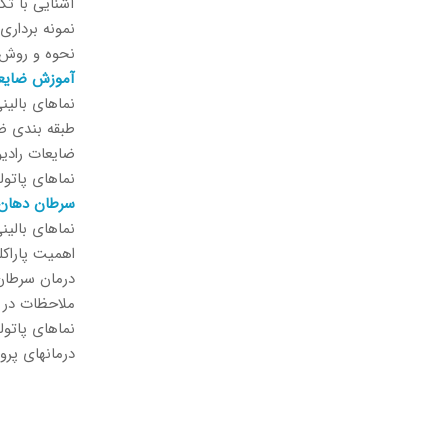
آشنایی با تکنیکهای
نمونه برداری
نحوه و روش ا
آموزش ضایعا
نماهای بالی
طبقه بندی ضا
ضایعات رادیولوسنت ، ض
نماهای پاتو
سرطان دهان
نماهای بالین
اهميت پاراک
درمان سرطان
ملاحظات در د
نماهای پاتو
درمانهای پر