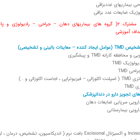
حی بیماریهای غددبزاقی
وژیک ضایعات غدد بزاقی
عنوان برنامه مشترک ۲( گروه های بیماریهای دهان – جراحی – رادیولوژی و 
 – معاينات بالینی و تشخیصی)
 محافظه کارانه TMD و پیشگیری
ولوژیک TMD
حی TMD
 اجاست اکلوزالی و …)
TMD
ای تجویز دارو در دندانپزشکی
ارویی سرپایی ضایعات دهان
رویی بیمارستانی