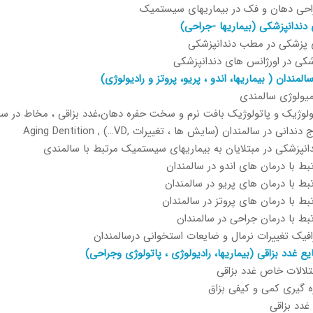
حی دهان و فک در بیماریهای سیستمیک
دندانپزشکی (بیماریها -جراحی)
 پزشکی در مطب دندانپزشکی
کی در اورژانس های دندانپزشکی
لمندان ( بیماریها، اندو ، پریو، پروتز و رادیولوژی)
میولوژی سالمندی
ولوژیک و پاتولوژیک بافت نرم و سخت حفره دهان،غدد بزاقی ، مخاط در سا
نی در سالمندان (سایش ها ، تغييرات ,Aging Dentition , (…VD
نپزشکی در مبتلایان به بیماریهای سیستمیک مرتبط با سالمندی
ط با درمان های اندو در سالمندان
ط با درمان های پریو در سالمندان
ط با درمان های پروتز در سالمندان
ط با درمان جراحی در سالمندان
رافیک تغییرات نرمال و ضایعات استخوانی درسالمندان
یع غدد بزاقی (بیماریها، رادیولوژی ، پاتولوژی وجراحی)
ختلالات خاص غدد بزاقی
ه گیری کمی و کیفی بزاق
غدد بزاقی