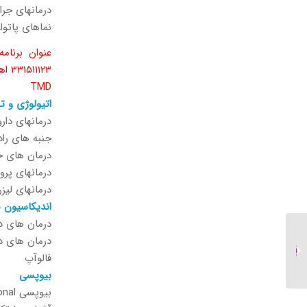
درمانهای جرا
نماهای پاتول
۳۳۱۵۱۱۱۲۳ اهداف آموزشی
TMD
اتیولوژی و تشخیص TMD (عوامل ایجاد کننده
درمانهای دارویی و
جنبه های رادی
درمان های جرا
درمانهای پروتزی TMD ( اسپلنت اكلوزالی – فیزیوتراپی ،
درمانهای لیزری 
اندیکاسیون ه
درمان های د
درمان های دا
وبینار سمپوزیوم ایمپلنت–
فالوآپ
۴ مردادماه ۱۴۰۲
بیوپسی
بیوپسی Incisional و اکسیژنال Excisional بافت نرم ( انديكاسيون، تشخیص، درمان ، ارجاع)