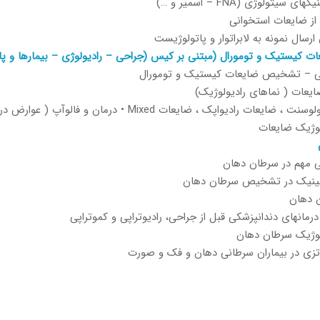
 سیتولوژی (FNA – اسمير و …)
 از ضایعات استخوانی
رسال نمونه به لابراتوار و پاتولوژیست
ت کیستیک و تومورال (مبتنی بر کیس (جراحی – رادیولوژی – بیمارها و پا
نی – تشخیص ضایعات کیستیک و تومورال
یعات ( نماهای رادیولوژیک)
ایعات رادیواپک ، ضایعات Mixed • درمان و فالوآپ ( عوارض درمان)
لوژیک ضایعات
ی مهم در سرطان دهان
لینیک در تشخیص سرطان دهان
 دهان
رمانهای دندانپزشکی قبل از جراحی، رادیوتراپی و کموتراپی
لوژیک سرطان دهان
وتزی در بیماران سرطانی دهان و فک و صورت