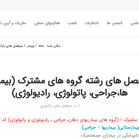
 علمی
انجمن ها
انتشارات
شعب
فعالیتهای صنفی
مقررات و آیین نا
مکان شما:
خانه
/
وبینار
/
سرفصل های بازآم
صل های رشته گروه های مشترک (بیما
ها،جراحی، پاتولوژی، رادیولوژی)
/
در
سرفصل های بازآموزی
 ، رادیولوژی و پاتولوژی) کد: ۳۳۱۵۱۱۱۲۲
یمارستانی( بیماریها – جراحی)
انپزشکی در بیماران سیستمیک