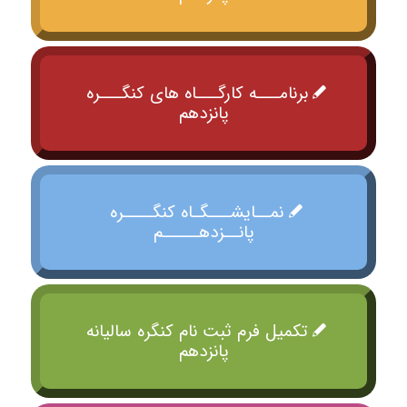
برنامـــه کارگـــاه های کنگـــره
پانزدهم
نمــایشـــگـاه کنگــــره
پانــزدهـــــم
تکمیل فرم ثبت نام کنگره سالیانه
پانزدهم