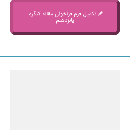
تکمیل فرم فراخوان مقاله کنگره
پانزدهـم