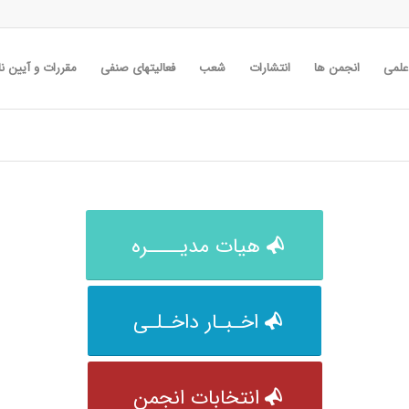
 علمی
انجمن ها
انتشارات
شعب
فعالیتهای صنفی
مقررات و آیین نا
هیات مدیــــره
اخـبـار داخـلـی
انتخابات انجمن